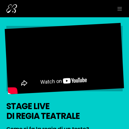
STAGE LIVE
DI REGIA TEATRALE
Come si fa la regia di un testo?