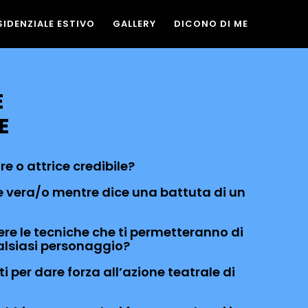
SIDENZIALE ESTIVO
GALLERY
DICONO DI ME
E
E
e o attrice credibile?
e vera/o mentre dice una battuta di un
re le tecniche che ti permetteranno di
alsiasi personaggio?
i per dare forza all’azione teatrale di