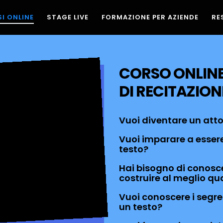
I ONLINE
STAGE LIVE
FORMAZIONE PER AZIENDE
RE
CORSO ONLIN
DI RECITAZION
Vuoi diventare un attor
Vuoi imparare a esser
testo?
Hai bisogno di conosce
costruire al meglio qu
Vuoi conoscere i segret
un testo?