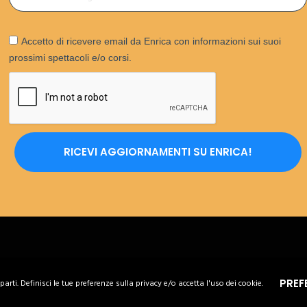
Accetto di ricevere email da Enrica con informazioni sui suoi
prossimi spettacoli e/o corsi.
RICEVI AGGIORNAMENTI SU ENRICA!
PREF
parti. Definisci le tue preferenze sulla privacy e/o accetta l'uso dei cookie.