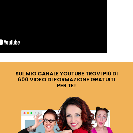
SUL MIO CANALE YOUTUBE TROVI PIÙ DI
600 VIDEO DI FORMAZIONE GRATUITI
PER TE!