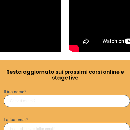
Resta aggiornato sui prossimi corsi online e
stage live
Il tuo nome
*
La tua email
*