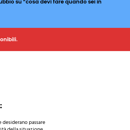
dubbio su “cosa devi fare quando sei in
nibili.
:
he desiderano passare
rità della situazione