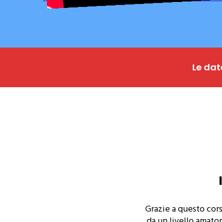
Le dat
Grazie a questo cors
da un livello amator